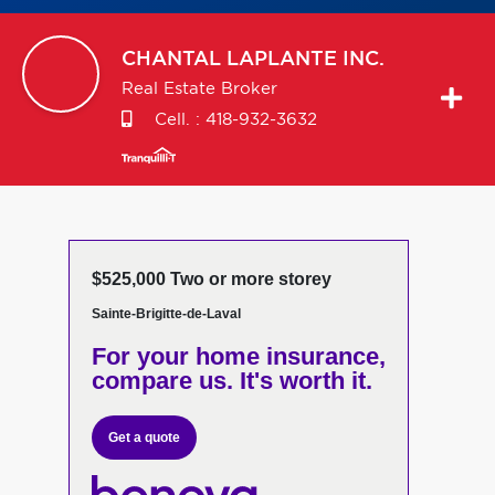
CHANTAL
LAPLANTE INC.
Real Estate Broker
Cell. :
418-932-3632
$525,000 Two or more storey
Sainte-Brigitte-de-Laval
For your home insurance,
compare us. It's worth it.
Get a quote